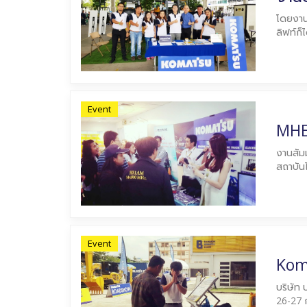
โดยงานน
ลิฟท์ก็
Event
MHE
งานสัมม
สถาบัน
Event
Kom
บริษัท 
26-27 ก