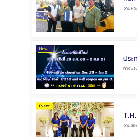
งานRoad
News
ประก
ทางบริษ
Event
T.H.
งานของ