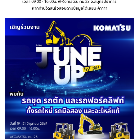
เวลา 09.00 - 16.00น. @Komatsu กม.23 จ.สมุทรปราการ
หากท่านใดสนใจสอบถามข้อมูลได้เลยนะค้าาาา